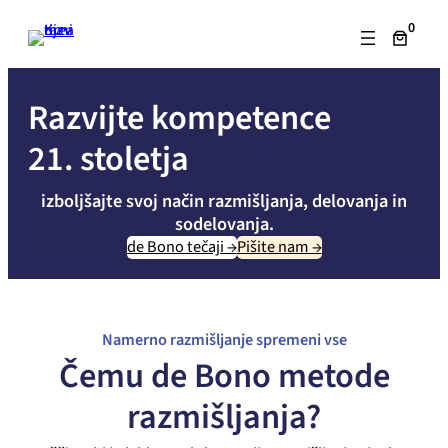
Skip
0
to
content
Razvijte kompetence
21. stoletja
izboljšajte svoj način razmišljanja, delovanja in
sodelovanja.
de Bono tečaji →
Pišite nam →
Namerno razmišljanje spremeni vse
Čemu de Bono metode
razmišljanja?