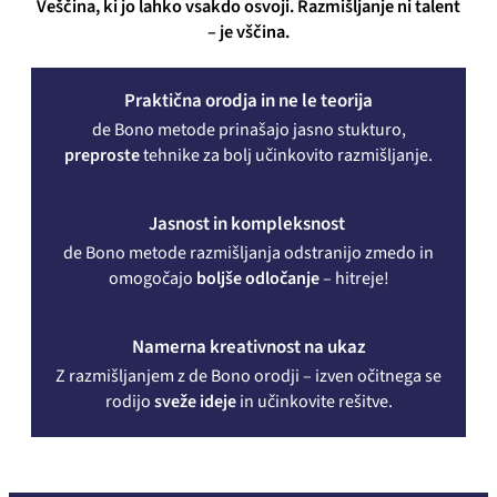
Veščina, ki jo lahko vsakdo osvoji. Razmišljanje ni talent
– je vščina.
Praktična orodja in ne le teorija
de Bono metode prinašajo jasno stukturo,
preproste
tehnike za bolj učinkovito razmišljanje.
Jasnost in kompleksnost
de Bono metode razmišljanja odstranijo zmedo in
omogočajo
boljše odločanje
– hitreje!
Namerna kreativnost na ukaz
Z razmišljanjem z de Bono orodji – izven očitnega se
rodijo
sveže ideje
in učinkovite rešitve.