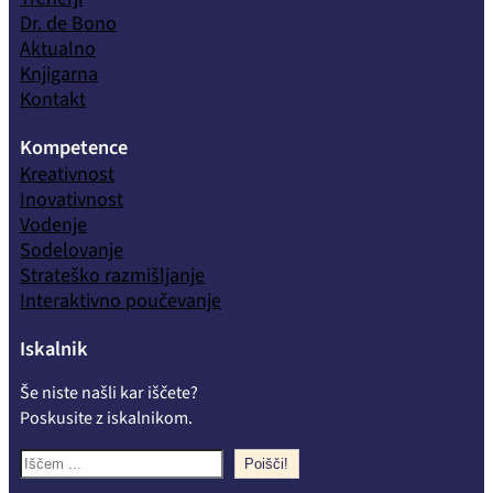
Dr. de Bono
Aktualno
Knjigarna
Kontakt
Kompetence
Kreativnost
Inovativnost
Vodenje
Sodelovanje
Strateško razmišljanje
Interaktivno poučevanje
Iskalnik
Še niste našli kar iščete?
Poskusite z iskalnikom.
S
Poišči!
e